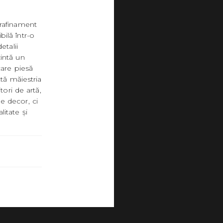
 rafinament
bilă într-o
etalii
intă un
care piesă
ctă măiestria
tori de artă,
e decor, ci
itate și