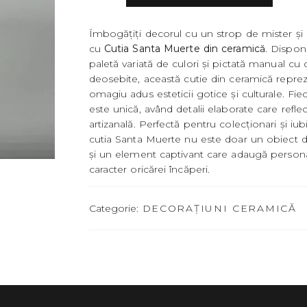
Îmbogățiți decorul cu un strop de mister și
cu
Cutia Santa Muerte din ceramică
. Disponi
paletă variată de culori și pictată manual cu d
deosebite, această cutie din ceramică reprez
omagiu adus esteticii gotice și culturale. Fie
este unică, având detalii elaborate care refle
artizanală. Perfectă pentru colecționari și iubi
cutia Santa Muerte nu este doar un obiect d
și un element captivant care adaugă personal
caracter oricărei încăperi.
Categorie:
DECORAȚIUNI CERAMICĂ