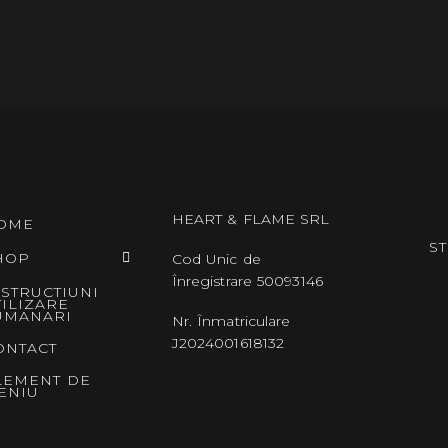
HEART & FLAME SRL
OME
ST
HOP
Cod Unic de
Înregistrare 50093146
NSTRUCTIUNI
TILIZARE
UMANARI
Nr. Înmatriculare
J2024001618132
ONTACT
LEMENT DE
ENIU