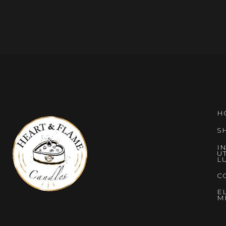
H
S
I
U
L
C
E
M