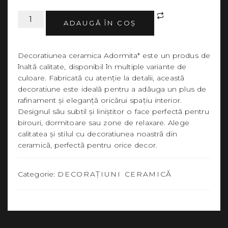
ALTERNATIVE
ADAUGĂ ÎN COȘ
Decoratiunea ceramica Adormita* este un produs de
înaltă calitate, disponibil în multiple variante de
culoare. Fabricată cu atenție la detalii, această
decoratiune este ideală pentru a adăuga un plus de
rafinament și eleganță oricărui spațiu interior.
Designul său subtil și liniștitor o face perfectă pentru
birouri, dormitoare sau zone de relaxare. Alege
calitatea și stilul cu decoratiunea noastră din
ceramică, perfectă pentru orice decor.
Categorie:
DECORAȚIUNI CERAMICĂ